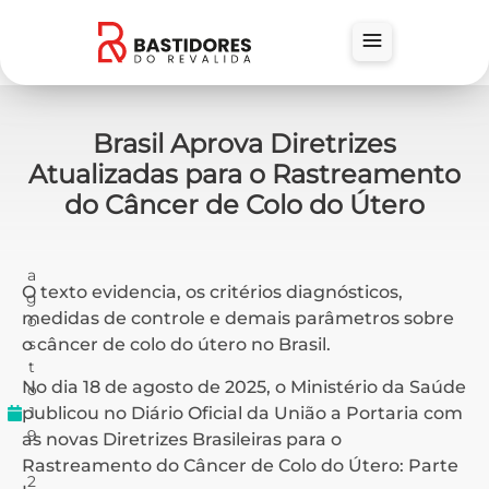
Brasil Aprova Diretrizes
Atualizadas para o Rastreamento
do Câncer de Colo do Útero
a
O texto evidencia, os critérios diagnósticos,
g
medidas de controle e demais parâmetros sobre
o
s
o câncer de colo do útero no Brasil.
t
No dia 18 de agosto de 2025, o Ministério da Saúde
o
publicou no Diário Oficial da União a Portaria com
1
9
as novas Diretrizes Brasileiras para o
,
Rastreamento do Câncer de Colo do Útero: Parte
2